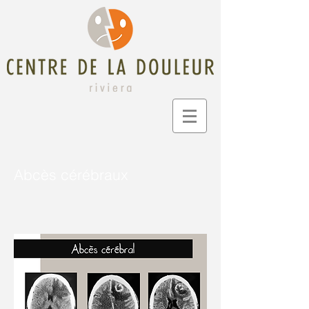
Abcès cérébraux