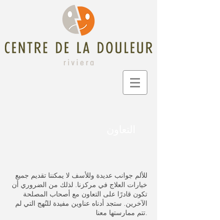
التعاون
للألم جوانب عديدة وللأسف لا يمكننا تقديم جميع
خيارات العلاج في مركزنا. لذلك من الضروري أن
تكون قادرًا على التعاون مع أصحاب المصلحة
الآخرين. ستجد أدناه عناوين مفيدة للنُهج التي لم
تتم ممارستها معنا.