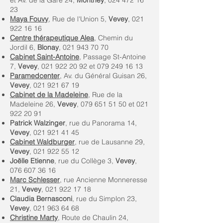
et Av. de la Gare 24,
Monthey
,
024 472 16
23
Maya Fouvy
, Rue de l'Union 5,
Vevey
,
021
922 16 16
Centre thérapeutique Alea
, Chemin du
Jordil 6,
Blonay
,
021 943 70 70
Cabinet Saint-Antoine
, Passage St-Antoine
7,
Vevey
,
021 922 20 92
et
079 249 16 13
Paramedcenter
, Av. du Général Guisan 26,
Vevey
,
021 921 67 19
Cabinet de la Madeleine
, Rue de la
Madeleine 26,
Vevey
,
079 651 51 50
et
021
922 20 91
Patrick Walzinger
, rue du Panorama 14,
Vevey
,
021 921 41 45
Cabinet Waldburger
, rue de Lausanne 29,
Vevey
,
021 922 55 12
Joëlle Etienne
, rue du Collège 3,
Vevey
,
076 607 36 16
Marc Schlesser
, rue Ancienne Monneresse
21,
Vevey
,
021 922 17 18
Claudia Bernasconi
, rue du Simplon 23,
Vevey
,
021 963 64 68
Christine Marty
, Route de Chaulin 24,