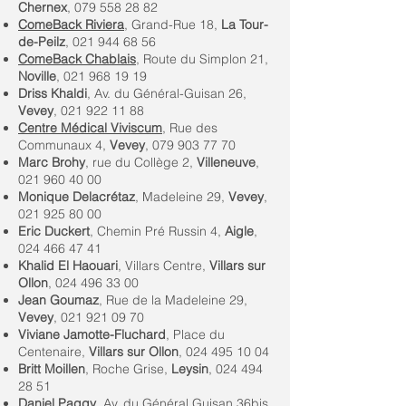
Chernex
,
079 558 28 82
ComeBack Riviera
, Grand-Rue 18,
La Tour-
de-Peilz
,
021 944 68 56
ComeBack Chablais
, Route du Simplon 21,
Noville
,
021 968 19 19
Driss Khaldi
, Av. du Général-Guisan 26,
Vevey
,
021 922 11 88
Centre Médical Viviscum
, Rue des
Communaux 4,
Vevey
,
079 903 77 70
Marc Brohy
, rue du Collège 2,
Villeneuve
,
021 960 40 00
Monique Delacrétaz
, Madeleine 29,
Vevey
,
021 925 80 00
Eric Duckert
, Chemin Pré Russin 4,
Aigle
,
024 466 47 41
Khalid El Haouari
, Villars Centre,
Villars sur
Ollon
,
024 496 33 00
Jean Goumaz
, Rue de la Madeleine 29,
Vevey
,
021 921 09 70
Viviane Jamotte-Fluchard
, Place du
Centenaire,
Villars sur Ollon
,
024 495 10 04
Britt Moillen
, Roche Grise,
Leysin
,
024 494
28 51
Daniel Paggy
, Av. du Général Guisan 36bis,