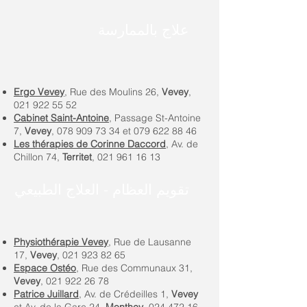
علاج بالممارسة
Ergo Vevey
, Rue des Moulins 26,
Vevey
,
021 922 55 52
Cabinet Saint-Antoine
, Passage St-Antoine
7,
Vevey
,
078 909 73 34
et
079 622 88 46
Les thérapies de Corinne Daccord
, Av. de
Chillon 74,
Territet
,
021 961 16 13
تقويم العظام - العلاج الطبيعي
Physiothérapie Vevey
, Rue de Lausanne
17,
Vevey
,
021 923 82 65
Espace Ostéo
, Rue des Communaux 31,
Vevey
,
021 922 26 78
Patrice Juillard
, Av. de Crédeilles 1,
Vevey