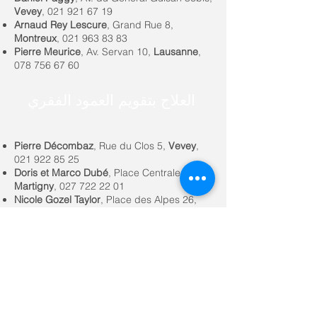
Vevey
,
021 921 67 19
Arnaud Rey Lescure
, Grand Rue 8,
Montreux
,
021 963 83 83
Pierre Meurice
, Av. Servan 10,
Lausanne
,
078 756 67 60
العلاج بتقويم العمود الفقري
Pierre Décombaz
, Rue du Clos 5,
Vevey
,
021 922 85 25
Doris et Marco Dubé
, Place Centrale 3,
Martigny
,
027 722 22 01
Nicole Gozel Taylor
, Place des Alpes 26,
Bulle
,
026 913 88 87
Amandine Barras
, Chemin des Dents de
Morcles 7,
Aigle
,
024 466 80 50
Raymond Fracheboud
, Rue de la Verrerie
3,
Monthey
,
024 472 18 00
Peter Bon
, Avenue des Alpes 25,
Montreux
,
021 963 74 14
Alice Marsch
, Grand-Rue 34,
La Tour-de-