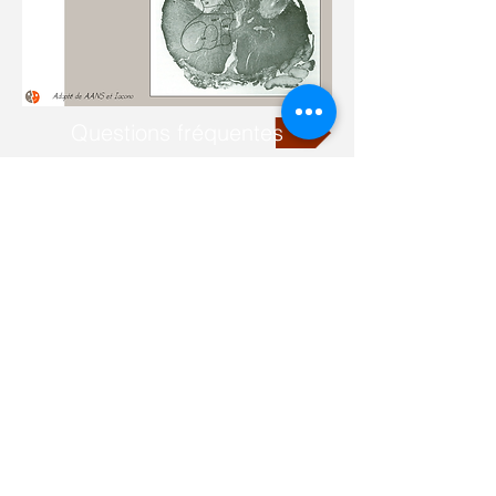
Questions fréquentes
+41 21 923 3848
Rue des Deux-Marchés 28
1800 Vevey, Suisse
خريطة الوصول