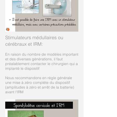
Stimulateurs médullaires ou
cérébraux et IRM
:
En raison du nombre de modèles important
et des diverses générations, il faut
préalablement contacter le chirurgien qui a
implanté le dispositif
Nous recommandons en règle générale
une mise à zéro complète du dispositif
(amplitudes à zéro et arrêt de la batterie)
avant l'IRM