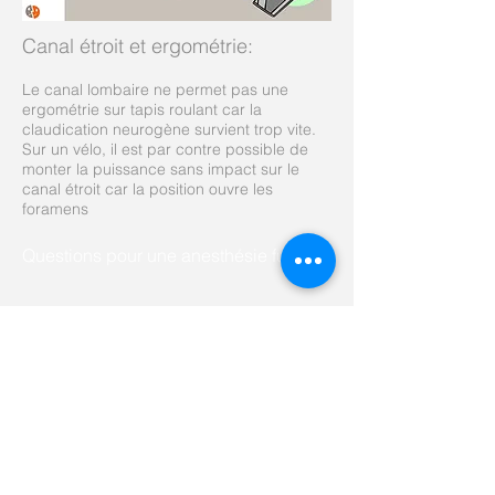
Canal étroit et ergométrie
:
Le canal lombaire ne permet pas une
ergométrie sur tapis roulant car la
claudication neurogène survient trop vite.
Sur un vélo, il est par contre possible de
monter la puissance sans impact sur le
canal étroit car la position ouvre les
foramens
Questions pour une anesthésie future
Opérations lombaires empêchant
une anesthésie péridurale:
Canal lombaire étroit
Opération pour lipomatose épidurale
Hernie discale médiane ou paramédiane
(voie classique)