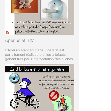
Aperius et IRM
:
L'Aperius étant en titane, une IRM est
parfaitement réalisable et les artefacts
gênent très peu l'interprétation des clichés