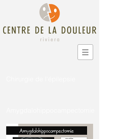
Chirurgie de l'épilepsie
Amygdalohippocampectomie