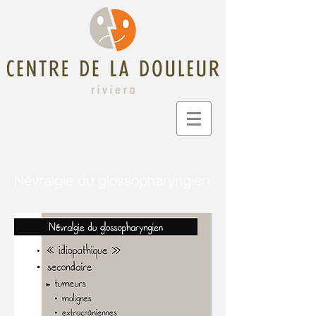
Névralgie du glossopharyngien