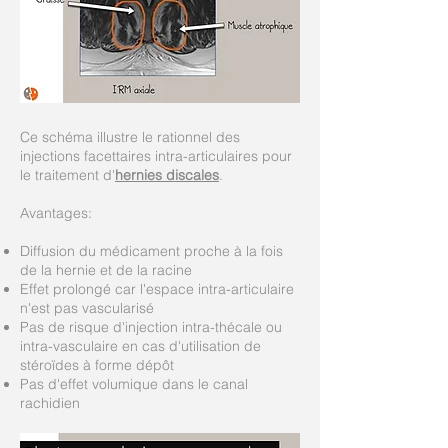
Ce schéma illustre le rationnel des
injections facettaires intra-articulaires pour
le traitement d'
hernies discales
.
Avantages:
Diffusion du médicament proche à la fois
de la hernie et de la racine
Effet prolongé car l'espace intra-articulaire
n'est pas vascularisé
Pas de risque d'injection intra-thécale ou
intra-vasculaire en cas d'utilisation de
stéroïdes à forme dépôt
Pas d'effet volumique dans le canal
rachidien