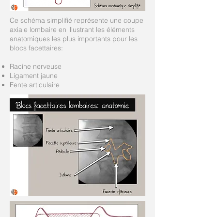
Ce schéma simplifié représente une coupe
axiale lombaire en illustrant les éléments
anatomiques les plus importants pour les
blocs facettaires:
Racine nerveuse
Ligament jaune
Fente articulaire